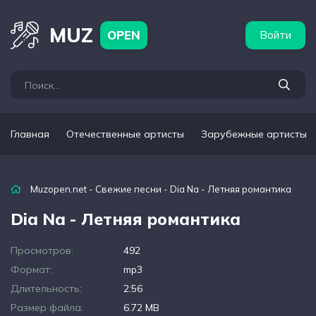
бежные артисты
Популярные подборки
MUZ
OPEN
Войти
Главная
Отечественные артисты
Зарубежные артисты
Muzopen.net
-
Свежие песни
- Dia Na - Летняя романтика
Dia Na - Летняя романтика
Просмотров:
492
Формат:
mp3
Длительность:
2:56
Размер файла:
6.72 MB