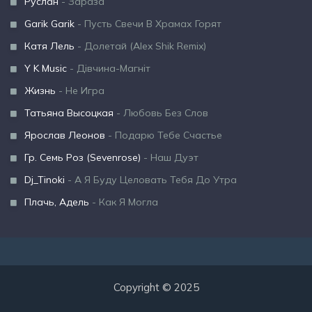
Руслан
- Зараза
Garik Garik
- Пусть Свечи В Храмах Горят
Катя Лель
- Долетай (Alex Shik Remix)
Y K Music
- Дівчина-Магніт
Жизнь
- Не Игра
Татьяна Высоцкая
- Любовь Без Слов
Ярослав Леонов
- Подарю Тебе Счастье
Гр. Семь Роз (Sevenrose)
- Наш Дуэт
Dj_Tinoki
- А Я Буду Целовать Тебя До Утра
Плачь, Адель
- Как Я Могла
Copyright © 2025