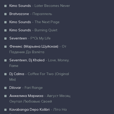
Kimo Sounds
- Later Becomes Never
Bratvazone
- Параллель
Kimo Sounds
- The Next Page
Kimo Sounds
- Burning Quiet
Seventeen
- F*Ck My Life
Феникс (Марьяна Шуйская)
- От
Падения До Взлёта
Seventeen, Dj Khaled
- Love, Money,
Fame
Dj Calma
- Coffee For Two (Original
Mix)
Dilovar
- Fari Range
Анжелика Маркиза
- Август Месяц
Окутал Любовью Своей
Kavabanga Depo Kolibri
- Літо На