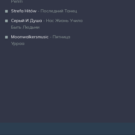
Репіті
Strefa Hitów
- Последний Танец
Серый И Душа
- Нас Жизнь Учила
Быть Людьми
Moonwalkersmusic
- Пятница
Урраа