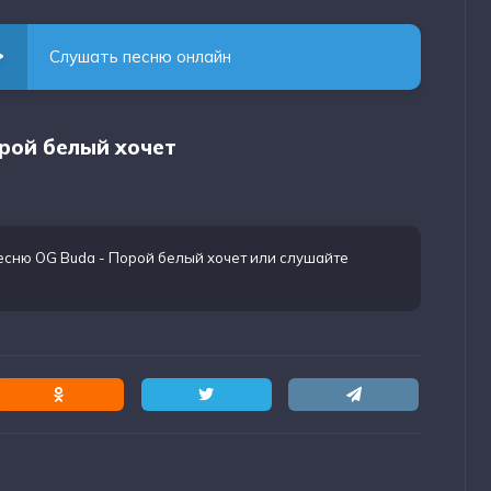
Слушать песню онлайн
орой белый хочет
есню OG Buda - Порой белый хочет
или слушайте