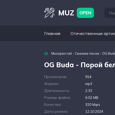
MUZ
OPEN
Главная
Отечественные арти
Muzopen.net
-
Свежие песни
- OG Bud
OG Buda - Порой бе
Просмотров:
914
Формат:
mp3
Длительность:
2:33
Размер файла:
6.02 MB
Качество:
320 kbps
Дата релиза:
12.10.2024