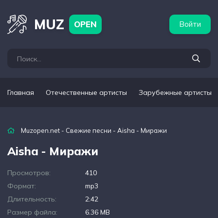
бежные артисты
Популярные подборки
MUZ
OPEN
Войти
Главная
Отечественные артисты
Зарубежные артисты
Muzopen.net
-
Свежие песни
- Aisha - Миражи
Aisha - Миражи
Просмотров:
410
Формат:
mp3
Длительность:
2:42
Размер файла:
6.36 MB