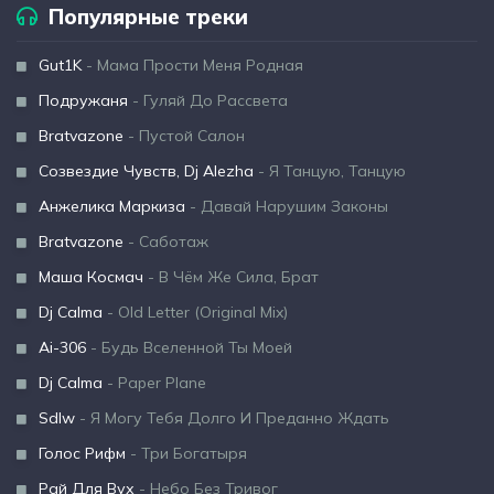
Популярные треки
Gut1K
- Мама Прости Меня Родная
Подружаня
- Гуляй До Рассвета
Bratvazone
- Пустой Салон
Созвездие Чувств, Dj Alezha
- Я Танцую, Танцую
Анжелика Маркиза
- Давай Нарушим Законы
Bratvazone
- Саботаж
Маша Космач
- В Чём Же Сила, Брат
Dj Calma
- Old Letter (Original Mix)
Ai-306
- Будь Вселенной Ты Моей
Dj Calma
- Paper Plane
Sdlw
- Я Могу Тебя Долго И Преданно Ждать
Голос Рифм
- Три Богатыря
Рай Для Вух
- Небо Без Тривог