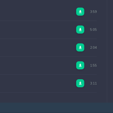
3:59
5:05
2:04
1:55
3:11