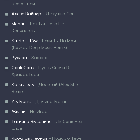
Глаза Твои
Алекс Вайнер
- Девушка Сон
Monari
- Вот Бы Лето Не
Кончалось
Strefa Hitów
- Если Ты На Моя
(Kavkaz Deep Music Remix)
Руслан
- Зараза
Garik Garik
- Пусть Свечи В
Храмах Горят
Катя Лель
- Долетай (Alex Shik
Remix)
Y K Music
- Дівчина-Магніт
Жизнь
- Не Игра
Татьяна Высоцкая
- Любовь Без
Слов
Ярослав Леонов
- Подарю Тебе