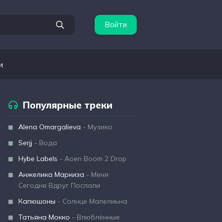
Войти
и
Популярные треки
Alena Omargalieva
- Музико
Serjj
- Вода
Hybe Labels
- Aoen Boom 2 Drop
Анжелика Маркиза
- Меня
Сегодня Вдруг Послали
Капюшоны
- Солнце Малелиьна
Татьяна Мокко
- Влюблённые