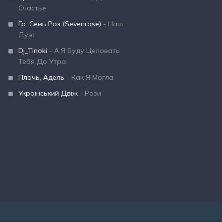
Счастье
Гр. Семь Роз (Sevenrose)
- Наш
Дуэт
Dj_Tinoki
- А Я Буду Целовать
Тебя До Утра
Плачь, Адель
- Как Я Могла
Український Двіж
- Рози