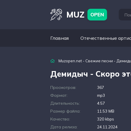
MUZ
OPEN
Главная
Отечественные арти
Muzopen.net
-
Свежие песни
- Демиды
Демидыч - Скоро эт
Просмотров:
367
Формат:
mp3
Длительность:
4:57
Размер файла:
11.53 MB
Качество:
320 kbps
Дата релиза:
24.11.2024