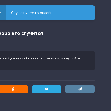
Слушать песню онлайн
коро это случится
есню Демидыч - Скоро это случится
или слушайте