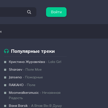
Войти
и
Популярные треки
Кристина Журавлёва
- Lala Girl
Sharaev
- Поле Мое
Jansena
- Пожарные
RAIKAHO
- Поле
Moonwalkersmusic
- Нечаянная
Радость
Ваня Barsik
- А Впав Він В Душу