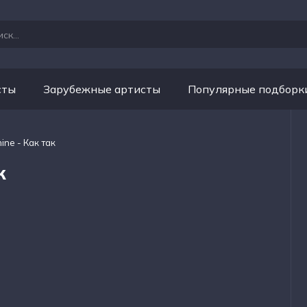
сты
Зарубежные артисты
Популярные подборк
hine - Как так
к