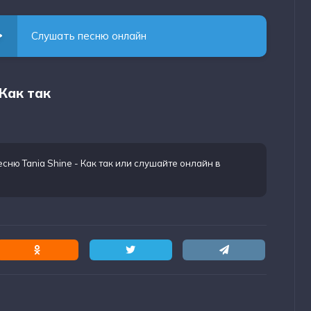
Слушать песню онлайн
 Как так
есню Tania Shine - Как так
или слушайте онлайн в