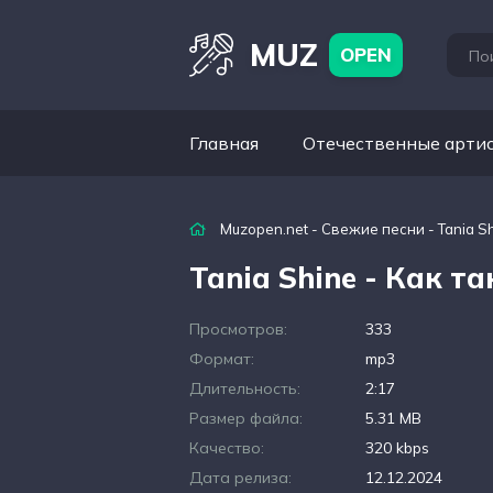
MUZ
OPEN
Главная
Отечественные арти
Muzopen.net
-
Свежие песни
- Tania S
Tania Shine - Как та
Просмотров:
333
Формат:
mp3
Длительность:
2:17
Размер файла:
5.31 MB
Качество:
320 kbps
Дата релиза:
12.12.2024