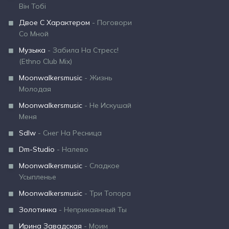
Він Тобі
Двое С Характером
- Поговори
Со Мной
Музыка
- Забила На Стресс!
(Ethno Club Mix)
Moonwalkersmusic
- Жизнь
Молодая
Moonwalkersmusic
- Не Искушай
Меня
Sdlw
- Снег На Ресница
Dm-Studio
- Налево
Moonwalkersmusic
- Сладкое
Усыпленье
Moonwalkersmusic
- Три Топора
Золотинка
- Неприкаянный Ты
Ирина Завадская
- Моим