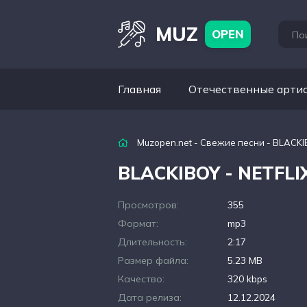
MUZ
OPEN
Главная
Отечественные арти
Muzopen.net
-
Свежие песни
- BLACKIB
BLACKIBOY - NETFLI
Просмотров:
355
Формат:
mp3
Длительность:
2:17
Размер файла:
5.23 MB
Качество:
320 kbps
Дата релиза:
12.12.2024