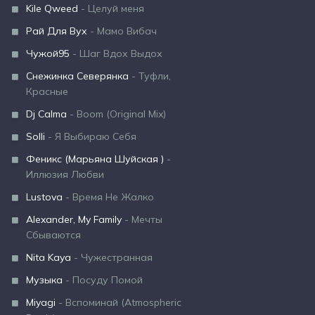
Kile Qweed
- Целуй меня
Рай Для Вух
- Мамо Вибач
Чужой95
- Шаг Вдох Выдох
Снежинка Северянка
- Туфли,
Красные
Dj Calma
- Boom (Original Mix)
Solli
- Я Выбираю Себя
Феникс (Марьяна Шуйская )
-
Иллюзия Любви
Lustova
- Время Не Жалко
Alexander, My Family
- Мечты
Сбываются
Nita Kaya
- Чужестранная
Музыка
- Посуду Помой
Miyagi
- Вспоминай (Atmospheric