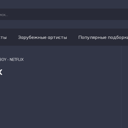
сты
Зарубежные артисты
Популярные подборк
OY - NETFLIX
X