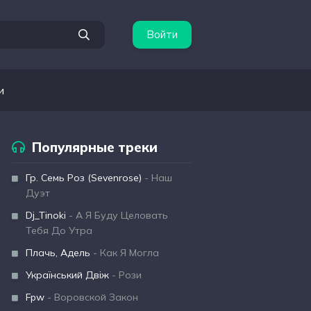
Войти
и
Популярные треки
Гр. Семь Роз (Sevenrose)
- Наш
Дуэт
Dj_Tinoki
- А Я Буду Целовать
Тебя До Утра
Плачь, Адель
- Как Я Могла
Український Двіж
- Рози
Fpw
- Воровской Закон