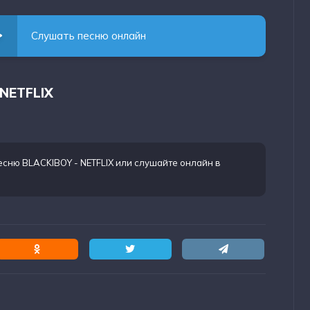
Слушать песню онлайн
 NETFLIX
есню BLACKIBOY - NETFLIX
или слушайте онлайн в