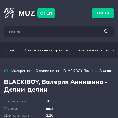
бежные артисты
Популярные подборки
MUZ
OPEN
Войти
Главная
Отечественные артисты
Зарубежные артисты
Muzopen.net
-
Свежие песни
- BLACKIBOY, Валерия Акиншина - Делим-делим
BLACKIBOY, Валерия Акиншина -
Делим-делим
Просмотров:
388
Формат:
mp3
Длительность:
2:20