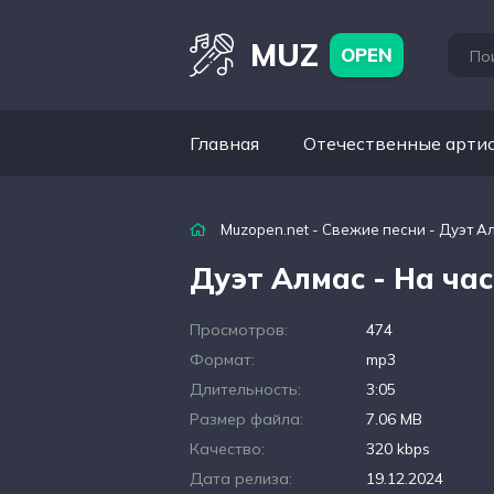
MUZ
OPEN
Главная
Отечественные арти
Muzopen.net
-
Свежие песни
- Дуэт А
Дуэт Алмас - На ча
Просмотров:
474
Формат:
mp3
Длительность:
3:05
Размер файла:
7.06 MB
Качество:
320 kbps
Дата релиза:
19.12.2024