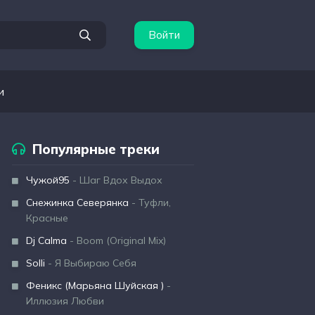
Войти
и
Популярные треки
Чужой95
- Шаг Вдох Выдох
Снежинка Северянка
- Туфли,
Красные
Dj Calma
- Boom (Original Mix)
Solli
- Я Выбираю Себя
Феникс (Марьяна Шуйская )
-
Иллюзия Любви