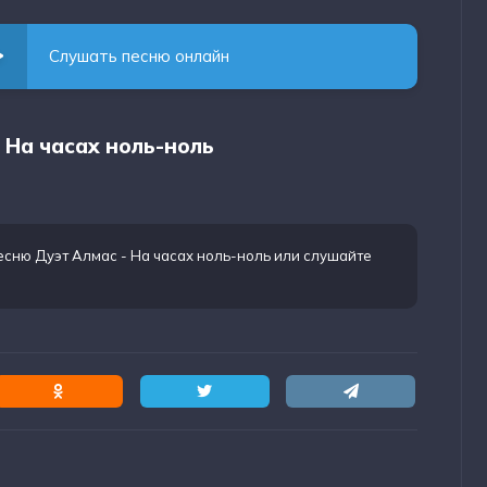
Слушать песню онлайн
 На часах ноль-ноль
есню Дуэт Алмас - На часах ноль-ноль
или слушайте