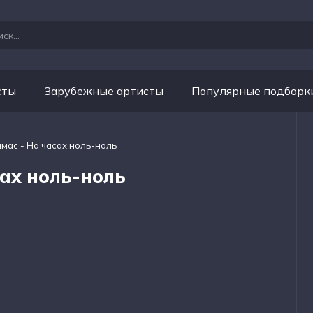
сты
Зарубежные артисты
Популярные подборк
лмас - На часах ноль-ноль
сах ноль-ноль