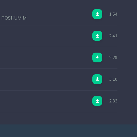
1:54
& POSHUMIM
2:41
2:29
3:10
2:33