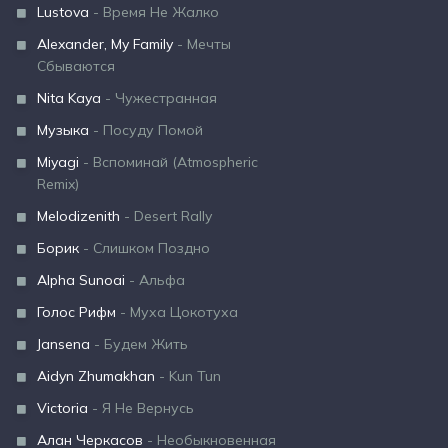
Lustova
- Время Не Жалко
Alexander, My Family
- Мечты
Сбываются
Nita Kaya
- Чужестранная
Музыка
- Посуду Помой
Miyagi
- Вспоминай (Atmospheric
Remix)
Melodizenith
- Desert Rally
Борик
- Слишком Поздно
Alpha Sunoai
- Альфа
Голос Рифм
- Муха Цокотуха
Jansena
- Будем Жить
Aidyn Zhumakhan
- Kun Tun
Victoria
- Я Не Вернусь
Алан Черкасов
- Необыкновенная