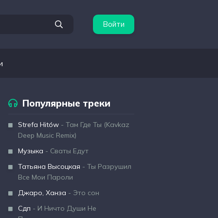
Войти
и
Популярные треки
Strefa Hitów
- Там Где Ты (Kavkaz
Deep Music Remix)
Музыка
- Сваты Едут
Татьяна Высоцкая
- Ты Разрушил
Все Мои Пароли
Джаро, Ханза
- Это сон
Сдп
- И Ничто Души Не