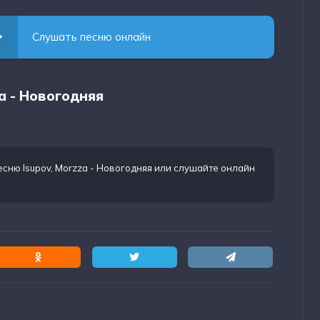
Слушать песню онлайн
za - Новогодняя
есню Isupov, Morzza - Новогодняя
или слушайте онлайн