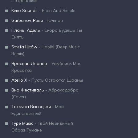
Потревожит
Kimo Sounds
- Plain And Simple
Gurbanov, Рэви
- Южная
Плачь, Адель
- Скоро Будешь Ты
Сиять
Strefa Hitów
- Habibi (Deep Music
Remix)
Ярослав Леонов
- Улыбнись Моя
Красотка
Atello X
- Пусть Остаются Шрамы
Виа Фестиваль
- Абракадабра
(Cover)
Татьяна Высоцкая
- Мой
Единственный
Type Music
- Твой Невидимый
Образ Тумане