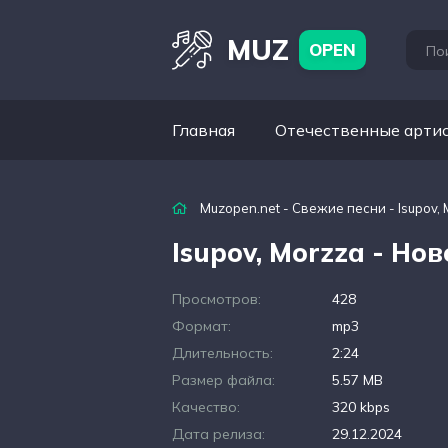
MUZ
OPEN
Главная
Отечественные арти
Muzopen.net
-
Свежие песни
- Isupov,
Isupov, Morzza - Но
Просмотров:
428
Формат:
mp3
Длительность:
2:24
Размер файла:
5.57 MB
Качество:
320 kbps
Дата релиза:
29.12.2024