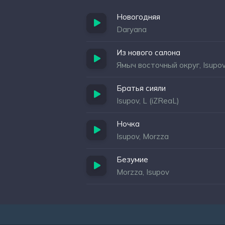
Новогодняя
Daryana
Из нового салона
Ямыч восточный округ, Isupo
Братья сияли
Isupov, L (iZReaL)
Ночка
Isupov, Morzza
Безумие
Morzza, Isupov