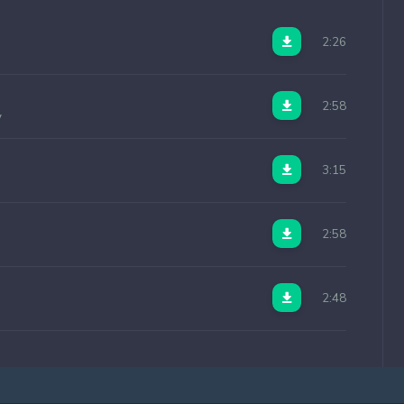
2:26
2:58
v
3:15
2:58
2:48