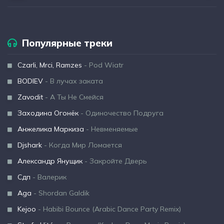
Популярные треки
Czarli, Mrci, Ramzes
- Pod Wiatr
BODIEV
- В лучах заката
Zavodit
- А Ты Не Смейся
Заходина Огонёк
- Одиночество Подруга
Анжелика Маркиза
- Невменяемые
Djshark
- Когда Мир Ломается
Александр Янущик
- Закройте Дверь
Сдп
- Валерик
Aga
- Shordan Galdik
Kejoo
- Habibi Bounce (Arabic Dance Party Remix)