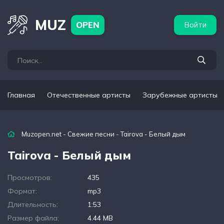
бежные артисты
Популярные подборки
MUZ
OPEN
Войти
Главная
Отечественные артисты
Зарубежные артисты
Muzopen.net
-
Свежие песни
- Tairova - Белый дым
Tairova - Белый дым
Просмотров:
435
Формат:
mp3
Длительность:
1:53
Размер файла:
4.44 MB