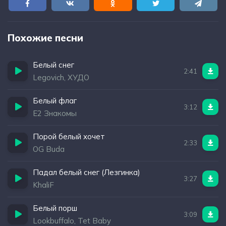
Похожие песни
Белый снег
2:41
Legovich, ХУДО
Белый флаг
3:12
Е2 Знакомы
Порой белый хочет
2:33
OG Buda
Падал белый снег (Лезгинка)
3:27
KhaliF
Белый порш
3:09
Lookbuffalo, Tet Baby