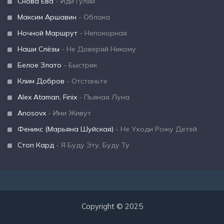
Снова Ева
- Иди Гуляй
Максим Аршавин
- Облака
Ночной Маршрут
- Непокорная
Наши Слёзы
- Не Доверяй Никому
Белое Злато
- Быстряк
Клим Добров
- Отстаньте
Alex Ataman, Finix
- Пьяная Луна
Anosovx
- Ими Живут
Феникс (Марьяна Шуйская)
- Не Уходи Рожу Детей
Стоп Кард
- Я Буду Эту, Буду Ту
Copyright © 2025