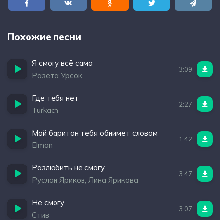
Похожие песни
Я смогу всё сама
3:09
Разета Урсок
Где тебя нет
2:27
Turkach
Мой баритон тебя обнимет словом
1:42
Elman
Разлюбить не смогу
3:47
Руслан Яриков, Лина Ярикова
Не смогу
3:07
Стив