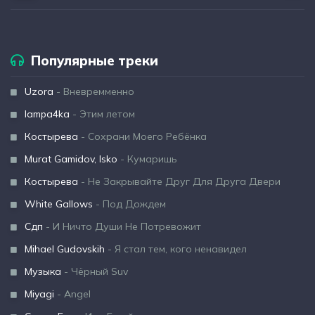
Популярные треки
Uzora
- Вневремменно
lampa4ka
- Этим летом
Костырева
- Сохрани Моего Ребёнка
Murat Gamidov, Isko
- Кумаришь
Костырева
- Не Закрывайте Друг Для Друга Двери
White Gallows
- Под Дождем
Сдп
- И Ничто Души Не Потревожит
Mihael Gudovskih
- Я стал тем, кого ненавидел
Музыка
- Чёрный Suv
Miyagi
- Angel