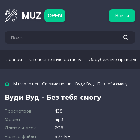
бежные артисты
Популярные подборки
MUZ
OPEN
Войти
Главная
Отечественные артисты
Зарубежные артисты
Muzopen.net
-
Свежие песни
- Вуди Вуд - Без тебя смогу
Вуди Вуд - Без тебя смогу
Просмотров:
438
Формат:
mp3
Длительность:
2:28
Размер файла:
5.74 MB