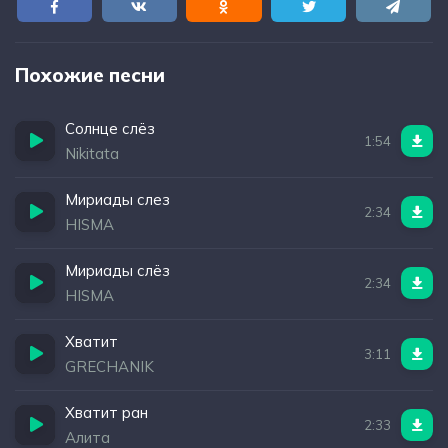
Похожие песни
Солнце слёз
1:54
Nikitata
Мириады слез
2:34
HISMA
Мириады слёз
2:34
HISMA
Хватит
3:11
GRECHANIK
Хватит ран
2:33
Алита