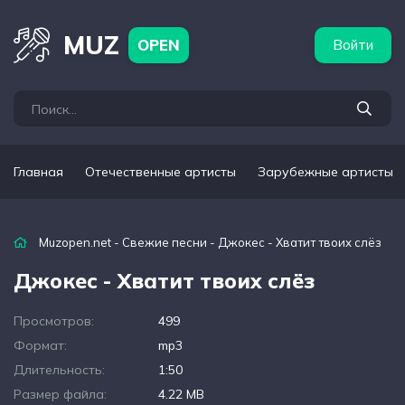
бежные артисты
Популярные подборки
MUZ
OPEN
Войти
Главная
Отечественные артисты
Зарубежные артисты
Muzopen.net
-
Свежие песни
- Джокес - Хватит твоих слёз
Джокес - Хватит твоих слёз
Просмотров:
499
Формат:
mp3
Длительность:
1:50
Размер файла:
4.22 MB