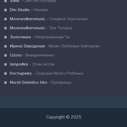
Sdlw
- Снег На Ресница
Dm-Studio
- Налево
Moonwalkersmusic
- Сладкое Усыпленье
Moonwalkersmusic
- Три Топора
Золотинка
- Неприкаянный Ты
Ирина Завадская
- Моим Любимым Хейтерам
Uzora
- Вневремменно
lampa4ka
- Этим летом
Костырева
- Сохрани Моего Ребёнка
Murat Gamidov, Isko
- Кумаришь
Copyright © 2025