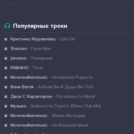
Популярные треки
Кристина Журавлёва
- Lala Girl
Sharaev
- Поле Мое
Jansena
- Пожарные
RAIKAHO
- Поле
Moonwalkersmusic
- Нечаянная Радость
Ваня Barsik
- А Впав Він В Душу Він Тобі
Двое С Характером
- Поговори Со Мной
Музыка
- Забила На Стресс! (Ethno Club Mix)
Moonwalkersmusic
- Жизнь Молодая
Moonwalkersmusic
- Не Искушай Меня