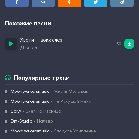
Похожие песни
Хватит твоих слёз
1:50
Джокес
Популярные треки
Moonwalkersmusic
- Жизнь Молодая
Moonwalkersmusic
- Не Искушай Меня
Sdlw
- Снег На Ресница
Dm-Studio
- Налево
Moonwalkersmusic
- Сладкое Усыпленье