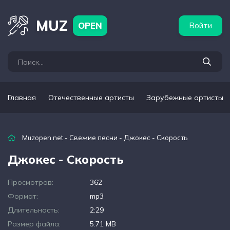
бежные артисты
Популярные подборки
MUZ
OPEN
Войти
Главная
Отечественные артисты
Зарубежные артисты
Muzopen.net
-
Свежие песни
- Джокес - Скорость
Джокес - Скорость
Просмотров:
362
Формат:
mp3
Длительность:
2:29
Размер файла:
5.71 MB