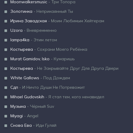
Moonwalkersmusic
- Три Топора
Золотинка
- Неприкаянный Ты
Ирина Завадская
- Моим Любимым Хейтерам
Uzora
- Вневремменно
lampa4ka
- Этим летом
Костырева
- Сохрани Моего Ребёнка
Murat Gamidov, Isko
- Кумаришь
Костырева
- Не Закрывайте Друг Для Друга Двери
White Gallows
- Под Дождем
Сдп
- И Ничто Души Не Потревожит
Mihael Gudovskih
- Я стал тем, кого ненавидел
Музыка
- Чёрный Suv
Miyagi
- Angel
Снова Ева
- Иди Гуляй