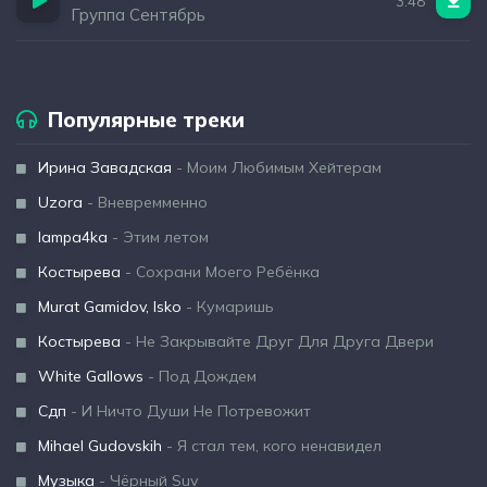
3:48
Группа Сентябрь
Популярные треки
Ирина Завадская
- Моим Любимым Хейтерам
Uzora
- Вневремменно
lampa4ka
- Этим летом
Костырева
- Сохрани Моего Ребёнка
Murat Gamidov, Isko
- Кумаришь
Костырева
- Не Закрывайте Друг Для Друга Двери
White Gallows
- Под Дождем
Сдп
- И Ничто Души Не Потревожит
Mihael Gudovskih
- Я стал тем, кого ненавидел
Музыка
- Чёрный Suv