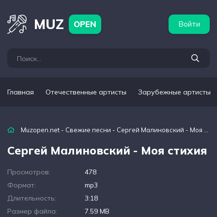
бежные артисты
Популярные подборки
MUZ
OPEN
Войти
Главная
Отечественные артисты
Зарубежные артисты
Muzopen.net
-
Свежие песни
- Сергей Малиновский - Моя стихия
Сергей Малиновский - Моя стихия
Просмотров:
478
Формат:
mp3
Длительность:
3:18
Размер файла:
7.59 MB