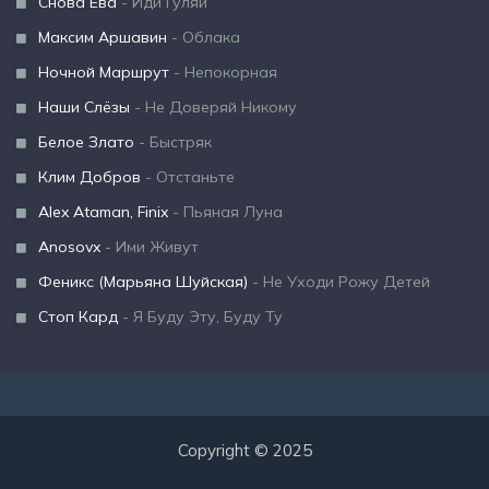
Снова Ева
- Иди Гуляй
Максим Аршавин
- Облака
Ночной Маршрут
- Непокорная
Наши Слёзы
- Не Доверяй Никому
Белое Злато
- Быстряк
Клим Добров
- Отстаньте
Alex Ataman, Finix
- Пьяная Луна
Anosovx
- Ими Живут
Феникс (Марьяна Шуйская)
- Не Уходи Рожу Детей
Стоп Кард
- Я Буду Эту, Буду Ту
Copyright © 2025