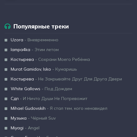
Популярные треки
Uzora
- Вневремменно
lampa4ka
- Этим летом
Костырева
- Сохрани Моего Ребёнка
Murat Gamidov, Isko
- Кумаришь
Костырева
- Не Закрывайте Друг Для Друга Двери
White Gallows
- Под Дождем
Сдп
- И Ничто Души Не Потревожит
Mihael Gudovskih
- Я стал тем, кого ненавидел
Музыка
- Чёрный Suv
Miyagi
- Angel