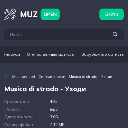
бежные артисты
Популярные подборки
MUZ
OPEN
Войти
Главная
Отечественные артисты
Зарубежные артисты
Muzopen.net
-
Свежие песни
- Musica di strada - Уходи
Musica di strada - Уходи
Просмотров:
465
Формат:
mp3
Длительность:
3:06
Размер файла:
7.12 MB