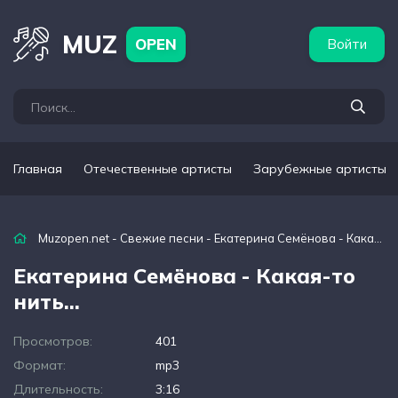
бежные артисты
Популярные подборки
MUZ
OPEN
Войти
Главная
Отечественные артисты
Зарубежные артисты
Muzopen.net
-
Свежие песни
- Екатерина Семёнова - Какая-то нить…
Екатерина Семёнова - Какая-то
нить…
Просмотров:
401
Формат:
mp3
Длительность:
3:16