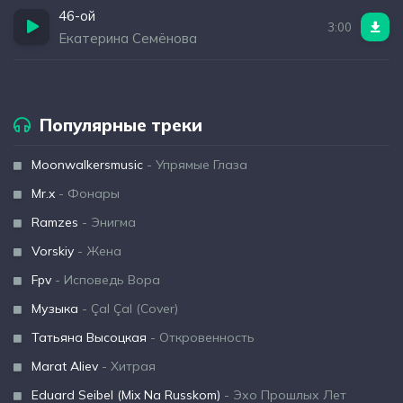
46-ой
3:00
Екатерина Семёнова
Популярные треки
Moonwalkersmusic
- Упрямые Глаза
Mr.x
- Фонары
Ramzes
- Энигма
Vorskiy
- Жена
Fpv
- Исповедь Вора
Музыка
- Çal Çal (Cover)
Татьяна Высоцкая
- Откровенность
Marat Aliev
- Хитрая
Eduard Seibel (Mix Na Russkom)
- Эхо Прошлых Лет