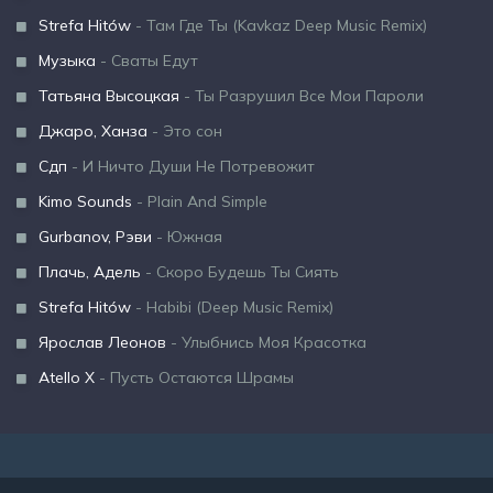
Strefa Hitów
- Там Где Ты (Kavkaz Deep Music Remix)
Музыка
- Сваты Едут
Татьяна Высоцкая
- Ты Разрушил Все Мои Пароли
Джаро, Ханза
- Это сон
Сдп
- И Ничто Души Не Потревожит
Kimo Sounds
- Plain And Simple
Gurbanov, Рэви
- Южная
Плачь, Адель
- Скоро Будешь Ты Сиять
Strefa Hitów
- Habibi (Deep Music Remix)
Ярослав Леонов
- Улыбнись Моя Красотка
Atello X
- Пусть Остаются Шрамы