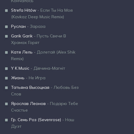
Кончалось
Strefa Hitów
- Если Ты На Моя
(Kavkaz Deep Music Remix)
Руслан
- Зараза
Garik Garik
- Пусть Свечи В
Храмах Горят
Катя Лель
- Долетай (Alex Shik
Remix)
Y K Music
- Дівчина-Магніт
Жизнь
- Не Игра
Татьяна Высоцкая
- Любовь Без
Слов
Ярослав Леонов
- Подарю Тебе
Счастье
Гр. Семь Роз (Sevenrose)
- Наш
Дуэт