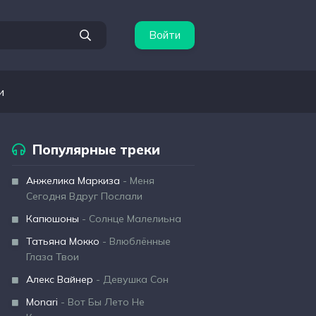
Войти
и
Популярные треки
Анжелика Маркиза
- Меня
Сегодня Вдруг Послали
Капюшоны
- Солнце Малелиьна
Татьяна Мокко
- Влюблённые
Глаза Твои
Алекс Вайнер
- Девушка Сон
Monari
- Вот Бы Лето Не