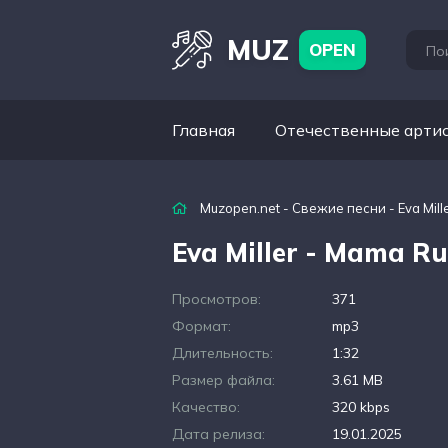
MUZ
OPEN
Главная
Отечественные арти
Muzopen.net
-
Свежие песни
- Eva Mil
Eva Miller - Mama Ru
Просмотров:
371
Формат:
mp3
Длительность:
1:32
Размер файла:
3.61 MB
Качество:
320 kbps
Дата релиза:
19.01.2025