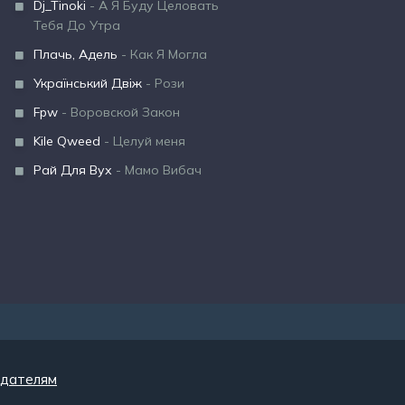
Dj_Tinoki
- А Я Буду Целовать
Тебя До Утра
Плачь, Адель
- Как Я Могла
Український Двіж
- Рози
Fpw
- Воровской Закон
Kile Qweed
- Целуй меня
Рай Для Вух
- Мамо Вибач
дателям