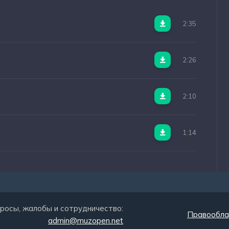
2:35
2:26
2:10
1:14
росы, жалобы и сотрудничество:
Правообла
admin@muzopen.net