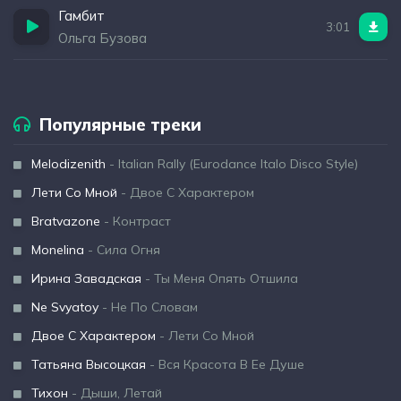
Гамбит
3:01
Ольга Бузова
Популярные треки
Melodizenith
- Italian Rally (Eurodance Italo Disco Style)
Лети Со Мной
- Двое С Характером
Bratvazone
- Контраст
Monelina
- Сила Огня
Ирина Завадская
- Ты Меня Опять Отшила
Ne Svyatoy
- Не По Словам
Двое С Характером
- Лети Со Мной
Татьяна Высоцкая
- Вся Красота В Ее Душе
Тихон
- Дыши, Летай