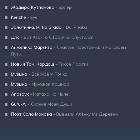
Жадыра Кутпанова
- Ерлер
Kenzhe
- Eye
Золотинка, Mirko Grado
- Dui Phaka
Дпс
- Вот Кто-То С Горочки Спустился
Анжелика Маркиза
- Счастье Повстречали На Своем
Пути
Новый Том, Кардаш
- Тихое Прости
Музыка
- Всё Моё И Точка
Музыка
- Мужской Кошмар
Anosovx
- Натаха На Чиле
Guru-Ai
- Сияние Моей Души
Поэт Сола Монова
- Вывезли Алёнку Из Деревни