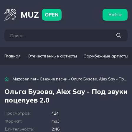
бежные артисты
Популярные подборки
MUZ
OPEN
Войти
Главная
Отечественные артисты
Зарубежные артисты
Muzopen.net
-
Свежие песни
- Ольга Бузова, Alex Say - Под звуки поцелуев 2.0
Ольга Бузова, Alex Say - Под звуки
поцелуев 2.0
Просмотров:
424
Формат:
mp3
Длительность:
2:46