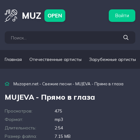
бежные артисты
Популярные подборки
MUZ
OPEN
Войти
Главная
Отечественные артисты
Зарубежные артисты
Muzopen.net
-
Свежие песни
- MUJEVA - Прямо в глаза
MUJEVA - Прямо в глаза
Просмотров:
475
Формат:
mp3
Длительность:
2:54
Размер файла:
7.15 MB