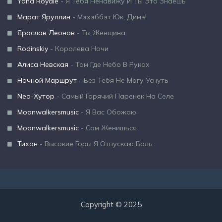
Yana Royale
- Я Тебя Ненавижу И Ты Это Знаешь
Марат Яруллин
- Мэхэббэт Юк, Димэ!
Ярослав Леонов
- Ты Женщина
Rodinskiy
- Королева Ночи
Алиса Невская
- Там Где Небо В Руках
Ночной Маршрут
- Без Тебя Не Могу Уснуть
Neo-Хутор
- Самый Горячий Паренек На Селе
Moonwalkersmusic
- Я Вас Обожаю
Moonwalkersmusic
- Сам Женишься
Тихон
- Высокие Горы Я Отпускаю Боль
Copyright © 2025