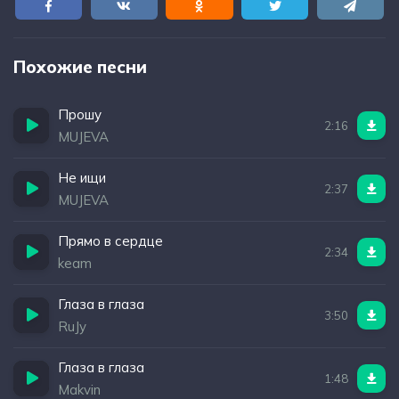
Похожие песни
Прошу
2:16
MUJEVA
Не ищи
2:37
MUJEVA
Прямо в сердце
2:34
keam
Глаза в глаза
3:50
RuJy
Глаза в глаза
1:48
Makvin