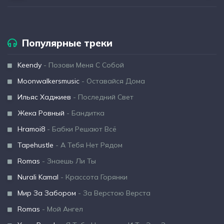
Популярные треки
Keendy
- Позови Меня С Собой
Moonwalkersmusic
- Оставайся Дома
Ильяс Хаджиев
- Последний Свет
Жека Ровный
- Бандитка
Hramoi8
- Бабки Решают Всё
Tapehustle
- А Тебя Нет Рядом
Romas
- Знаешь Ли Ты
Nurali Kamal
- Крассота Горянки
Мир За Забором
- За Верстою Верста
Romas
- Мой Ангел