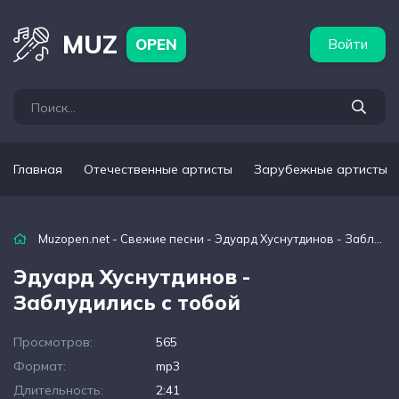
бежные артисты
Популярные подборки
MUZ
OPEN
Войти
Главная
Отечественные артисты
Зарубежные артисты
Muzopen.net
-
Свежие песни
- Эдуард Хуснутдинов - Заблудились с тобой
Эдуард Хуснутдинов -
Заблудились с тобой
Просмотров:
565
Формат:
mp3
Длительность:
2:41