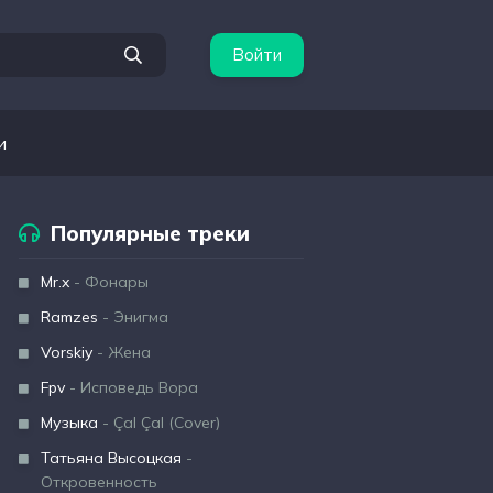
Войти
и
Популярные треки
Mr.x
- Фонары
Ramzes
- Энигма
Vorskiy
- Жена
Fpv
- Исповедь Вора
Музыка
- Çal Çal (Cover)
Татьяна Высоцкая
-
Откровенность