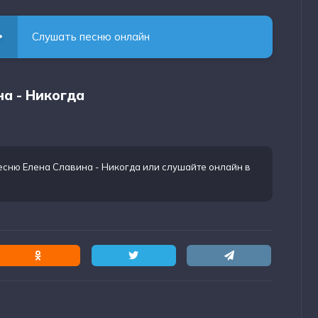
Слушать песню онлайн
на - Никогда
есню Елена Славина - Никогда
или слушайте онлайн в