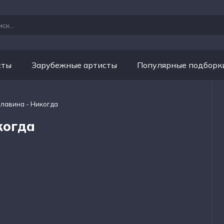
сты
Зарубежные артисты
Популярные подборк
Славина - Никогда
когда