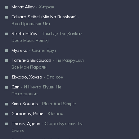
Marat Aliev
- Хитрая
Eduard Seibel (Mix Na Russkom)
-
Эхо Прошлых Лет
Strefa Hitów
- Там Где Ты (Kavkaz
Deep Music Remix)
Музыка
- Сваты Едут
Татьяна Высоцкая
- Ты Разрушил
Все Мои Пароли
Джаро, Ханза
- Это сон
Сдп
- И Ничто Души Не
Потревожит
Kimo Sounds
- Plain And Simple
Gurbanov, Рэви
- Южная
Плачь, Адель
- Скоро Будешь Ты
Сиять