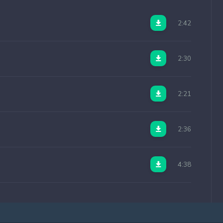
2:42
2:30
2:21
2:36
4:38