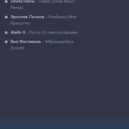
Strefa Hitów
- Habibi (Deep Music
Remix)
Ярослав Леонов
- Улыбнись Моя
Красотка
Atello X
- Пусть Остаются Шрамы
Виа Фестиваль
- Абракадабра
(Cover)