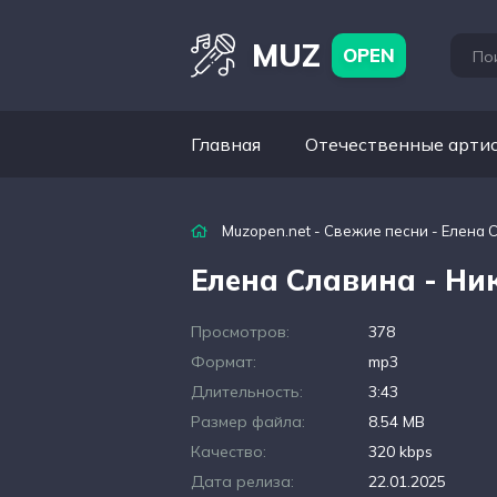
MUZ
OPEN
Главная
Отечественные арти
Muzopen.net
-
Свежие песни
- Елена 
Елена Славина - Ни
Просмотров:
378
Формат:
mp3
Длительность:
3:43
Размер файла:
8.54 MB
Качество:
320 kbps
Дата релиза:
22.01.2025