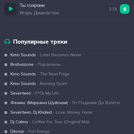
Ты сохрани
3:19
Игорь Дишкантюк
Популярные треки
Kimo Sounds
- Later Becomes Never
Bratvazone
- Параллель
Kimo Sounds
- The Next Page
Kimo Sounds
- Burning Quiet
Seventeen
- F*Ck My Life
Феникс (Марьяна Шуйская)
- От Падения До Взлёта
Seventeen, Dj Khaled
- Love, Money, Fame
Dj Calma
- Coffee For Two (Original Mix)
Dilovar
- Fari Range