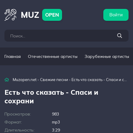
бежные артисты
Популярные подборки
MUZ
OPEN
Войти
Главная
Отечественные артисты
Зарубежные артисты
Muzopen.net
-
Свежие песни
- Есть что сказать - Спаси и сохрани
Есть что сказать - Спаси и
сохрани
Просмотров:
983
Формат:
mp3
Длительность:
3:29