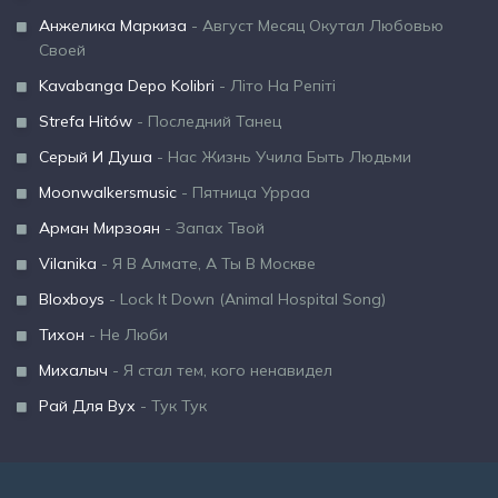
Анжелика Маркиза
- Август Месяц Окутал Любовью
Своей
Kavabanga Depo Kolibri
- Літо На Репіті
Strefa Hitów
- Последний Танец
Серый И Душа
- Нас Жизнь Учила Быть Людьми
Moonwalkersmusic
- Пятница Урраа
Арман Мирзоян
- Запах Твой
Vilanika
- Я В Алмате, А Ты В Москве
Bloxboys
- Lock It Down (Animal Hospital Song)
Тихон
- Не Люби
Михалыч
- Я стал тем, кого ненавидел
Рай Для Вух
- Тук Тук