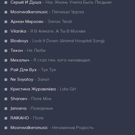
Серый И Душа
- Нас Жизнь Учила Быть Людьми
Moonwalkersmusic
- Пятница Урраа
Арман Мирзоян
- Запах Твой
Vilanika
- Я В Алмате, А Ты В Москве
Bloxboys
- Lock It Down (Animal Hospital Song)
Тихон
- Не Люби
Михалыч
- Я стал тем, кого ненавидел
Рай Для Вух
- Тук Тук
Ne Svyatoy
- Закат
Кристина Журавлёва
- Lala Girl
Sharaev
- Поле Мое
Jansena
- Пожарные
RAIKAHO
- Поле
Moonwalkersmusic
- Нечаянная Радость