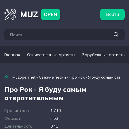
бежные артисты
Популярные подборки
MUZ
OPEN
Войти
Главная
Отечественные артисты
Зарубежные артисты
Muzopen.net
-
Свежие песни
- Про Рок - Я буду самым отвратительным
Про Рок - Я буду самым
отвратительным
Просмотров:
1 710
Формат:
mp3
Длительность:
0:41