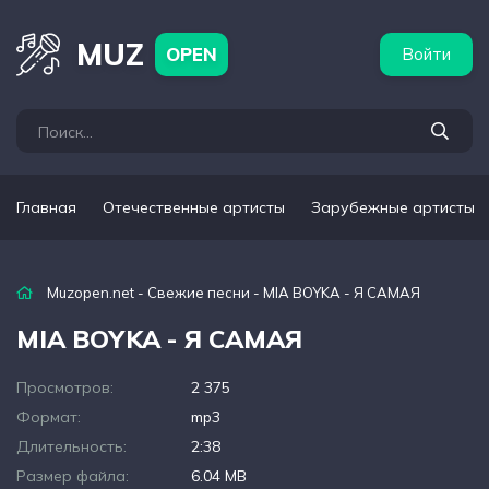
бежные артисты
Популярные подборки
MUZ
OPEN
Войти
Главная
Отечественные артисты
Зарубежные артисты
Muzopen.net
-
Свежие песни
- MIA BOYKA - Я САМАЯ
MIA BOYKA - Я САМАЯ
Просмотров:
2 375
Формат:
mp3
Длительность:
2:38
Размер файла:
6.04 MB