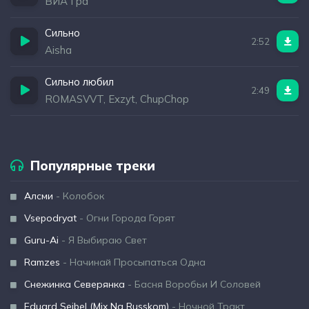
ВИА Гра
Сильно
2:52
Aisha
Сильно любил
2:49
ROMASVVT, Exzyt, ChupChop
Популярные треки
Алсми
- Колобок
Vsepodryat
- Огни Города Горят
Guru-Ai
- Я Выбираю Свет
Ramzes
- Начинай Просыпаться Одна
Снежинка Северянка
- Басня Воробьи И Соловей
Eduard Seibel (Mix Na Russkom)
- Ночной Тракт