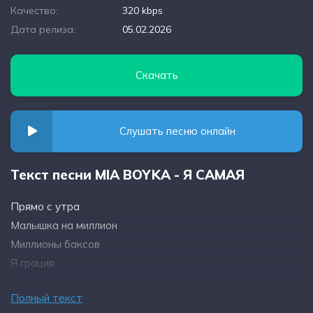
Качество:
320 kbps
Дата релиза:
05.02.2026
Скачать
Слушать песню онлайн
Текст песни MIA BOYKA - Я САМАЯ
Прямо с утра
Малышка на миллион
Миллионы баксов
Я грация
Я кидаю взгляд и ты потерялся
Полный текст
Я так сильно люблю себя