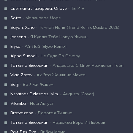
Светлана Лазарева, Orlove
- Ты И Я
Sotto
- Малиновое Море
Sayan, Xcho
- Тёмная Ночь (Trend Remix Maxbro 2026)
Jansena
- Я Куплю Тебе Новую Жизнь
Elyxo
- Ай-Лай (Elyxo Remix)
Alpha Sunoai
- Не Суди По Оскалу
Татьяна Высоцкая
- Андрюшка С Днём Рождения Тебя
Vlad Zotov
- Ах Эта Женщина Мечта
Serjj
- Во Лжи Живём
Nerātnās Dziesmas, M.m.
- Augusts (Cover)
Vilanika
- Наш Август
Bratvazone
- Дорогая Тишина
Татьяна Высоцкая
- Надежда Вера И Любовь
Рай Для Вух
- Вибач Мамо