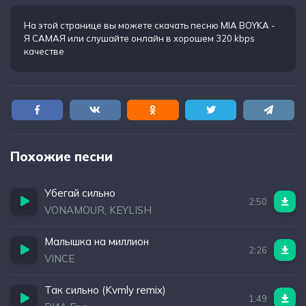
Поэтому ты сильно любишь меня
Иду гордая, красивая
На этой странице вы можете
скачать песню MIA BOYKA -
Я САМАЯ
или слушайте онлайн в хорошем 320 kbps
Пока собаки лают и завидуют
качестве
Похожие песни
Убегай сильно
2:50
VONAMOUR, KEYLISH
Малышка на миллион
2:26
VINCE
Так сильно (Kvmly remix)
1:49