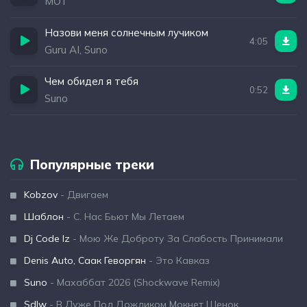
МОТ
Назови меня солнечным лучиком
4:05
Guru AI, Suno
Чем обидел я тебя
0:52
Suno
Популярные треки
Kobzov
- Двигаем
Шаблон
- С. Нас Бьют Мы Летаем
Dj Code Iz
- Мою Же Доброту За Слабость Принимали
Denis Auto, Саак Геворгян
- Это Кавказ
Suno
- Махаббат 2026 (Shockwave Remix)
Sdlw
- В Луже Под Дождиком Мокнет Щенок