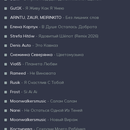
Gut1K
- Я Живу Как Я Умею
ARINTU, ZAUR, MEIRINKITO
- Без лишних слов
Елена Карпук
- В Душе Осталась Доброта
Strefa Hitów
- Ядовитый Шёпот (Remix 2026)
Denis Auto
- Это Кавказ
Снежинка Северянка
- Цветомузыка
Via65
- Планета Любви
Rameed
- Не Виновата
Rusik
- Я Счастлив С Тобой
Frost
- Si Ai Ai
Moonwalkersmusic
- Салам Салам
Narei
- Не Остаться Одной Из Теней
Moonwalkersmusic
- Новый Вираж
Костырева
- Сохрани Моего Ребёнка