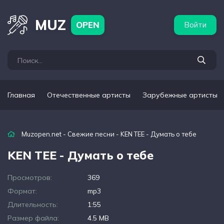
бежные артисты
Популярные подборки
MUZ
OPEN
Войти
Главная
Отечественные артисты
Зарубежные артисты
Muzopen.net
-
Свежие песни
- KEN TEE - Думать о тебе
KEN TEE - Думать о тебе
Просмотров:
369
Формат:
mp3
Длительность:
1:55
Размер файла:
4.5 MB