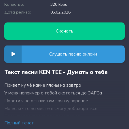
Качество:
320 kbps
Дата релиза:
05.02.2026
Скачать
Слушать песню онлайн
Текст песни KEN TEE - Думать о тебе
Привет ну чё какие планы на завтра
У меня например с тобой скататься до ЗАГСа
Прости я не оставил им заявку заранее
Но если что на месте я смогу добазариться
Ведь ты прекрасна так до мурашек
Полный текст
У меня конкретно от тебя течёт башня