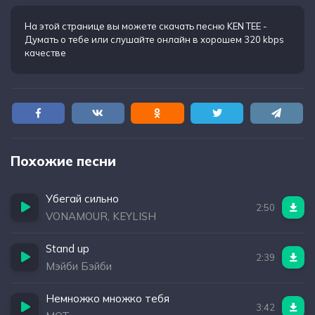
Ноги ватные очень сильно подкашиваются
Но знаешь что на самом деле важно мне
На этой странице вы можете
скачать песню KEN TEE -
Думать о тебе
или слушайте онлайн в хорошем 320 kbps
качестве
Похожие песни
Убегай сильно
2:50
VONAMOUR, KEYLISH
Stand up
2:39
Мэйби Бэйби
Немножко множко тебя
3:42