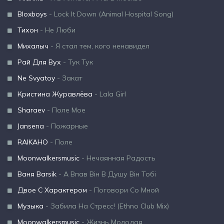
Bloxboys
- Lock It Down (Animal Hospital Song)
Тихон
- Не Люби
Михалыч
- Я стал тем, кого ненавидел
Рай Для Вух
- Тук Тук
Ne Svyatoy
- Закат
Кристина Журавлёва
- Lala Girl
Sharaev
- Поле Мое
Jansena
- Пожарные
RAIKAHO
- Поле
Moonwalkersmusic
- Нечаянная Радость
Ваня Barsik
- А Впав Він В Душу Він Тобі
Двое С Характером
- Поговори Со Мной
Музыка
- Забила На Стресс! (Ethno Club Mix)
Moonwalkersmusic
- Жизнь Молодая