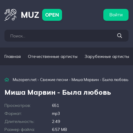
бежные артисты
Популярные подборки
MUZ
OPEN
Войти
Главная
Отечественные артисты
Зарубежные артисты
Muzopen.net
-
Свежие песни
- Миша Марвин - Была любовь
Миша Марвин - Была любовь
Просмотров:
651
Формат:
mp3
Длительность:
2:49
Размер файла:
6.57 MB