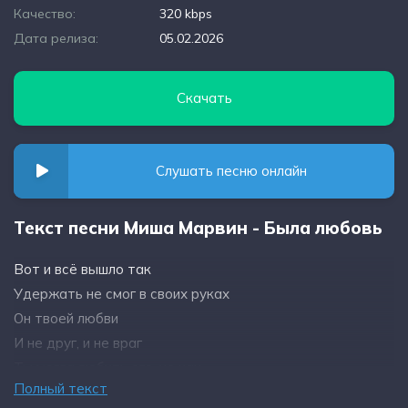
Качество:
320 kbps
Дата релиза:
05.02.2026
Скачать
Слушать песню онлайн
Текст песни Миша Марвин - Была любовь
Вот и всё вышло так
Удержать не смог в своих руках
Он твоей любви
И не друг, и не враг
Ты могла любить его, но как
Полный текст
Птице в клетке жить