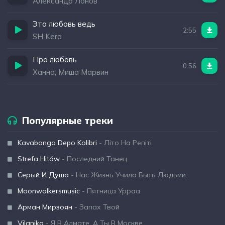
Александр Лонов
Это любовь ведь
2:55
SH Kera
Про любовь
0:56
Ханна, Миша Марвин
Популярные треки
Kavabanga Depo Kolibri
- Літо На Репіті
Strefa Hitów
- Последний Танец
Серый И Душа
- Нас Жизнь Учила Быть Людьми
Moonwalkersmusic
- Пятница Урраа
Арман Мирзоян
- Запах Твой
Vilanika
- Я В Алмате, А Ты В Москве