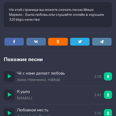
Пусть простит – ты улетаешь
Ведь ты теперь совсем другая
На этой странице вы можете
скачать песню Миша
Марвин - Была любовь
или слушайте онлайн в хорошем
Ведь ты теперь как птица в высоте небес
320 kbps качестве
Была любовь
Похожие песни
Чё с нами делает любовь
2:18
Анна Немченко, mikhail
Я ушла
2:42
NAMALI
Любовная месть
3:16