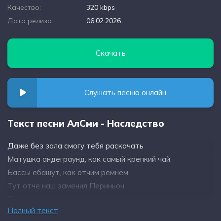
Качество:
320 kbps
Дата релиза:
06.02.2026
Скачать
Слушать песню онлайн
Текст песни АлСми - Наследство
Даже без зала смогу тебя раскачать
Матушка андеграунд, как самый крепкий чай
Бассы ебашут, как отчим ремнём
Тут отче наш заменил Периньон
Тут даже на окраине не осталось края
Полный текст
Метры квадратные поссорят Герду и Кая