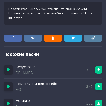
Тут выживет только один тот, кто знает
Не нужно бить по груди, пока собаки лают
На этой странице вы можете
скачать песню АлСми -
Наследство
или слушайте онлайн в хорошем 320 kbps
качестве
Похожие песни
Безусловно
3:03
DELAMEA
Немножко множко тебя
3:42
МОТ
Не сплю
1:52