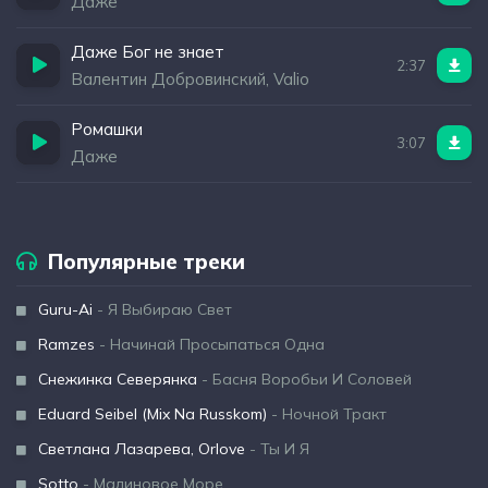
Даже
Даже Бог не знает
2:37
Валентин Добровинский, Valio
Ромашки
3:07
Даже
Популярные треки
Guru-Ai
- Я Выбираю Свет
Ramzes
- Начинай Просыпаться Одна
Снежинка Северянка
- Басня Воробьи И Соловей
Eduard Seibel (Mix Na Russkom)
- Ночной Тракт
Светлана Лазарева, Orlove
- Ты И Я
Sotto
- Малиновое Море