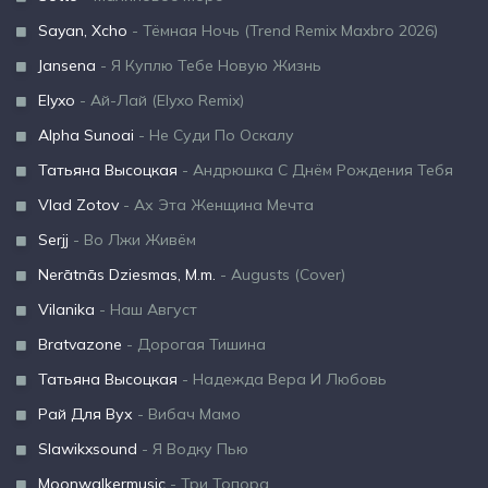
Sayan, Xcho
- Тёмная Ночь (Trend Remix Maxbro 2026)
Jansena
- Я Куплю Тебе Новую Жизнь
Elyxo
- Ай-Лай (Elyxo Remix)
Alpha Sunoai
- Не Суди По Оскалу
Татьяна Высоцкая
- Андрюшка С Днём Рождения Тебя
Vlad Zotov
- Ах Эта Женщина Мечта
Serjj
- Во Лжи Живём
Nerātnās Dziesmas, M.m.
- Augusts (Cover)
Vilanika
- Наш Август
Bratvazone
- Дорогая Тишина
Татьяна Высоцкая
- Надежда Вера И Любовь
Рай Для Вух
- Вибач Мамо
Slawikxsound
- Я Водку Пью
Moonwalkermusic
- Три Топора