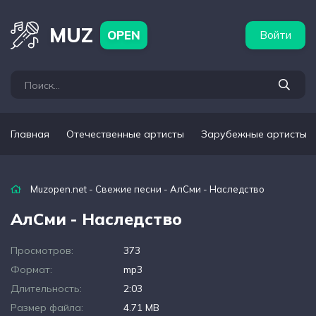
бежные артисты
Популярные подборки
MUZ
OPEN
Войти
Главная
Отечественные артисты
Зарубежные артисты
Muzopen.net
-
Свежие песни
- АлСми - Наследство
АлСми - Наследство
Просмотров:
373
Формат:
mp3
Длительность:
2:03
Размер файла:
4.71 MB