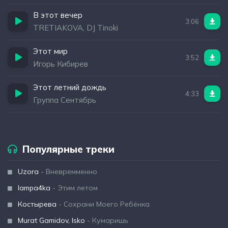
В этот вечер
3:06
TRETIAKOVA, DJ Tinoki
Этот мир
3:52
Игорь Кибирев
Этот летний дождь
4:33
Группа Сентябрь
Популярные треки
Uzora
- Вневремменно
lampa4ka
- Этим летом
Костырева
- Сохрани Моего Ребёнка
Murat Gamidov, Isko
- Кумаришь