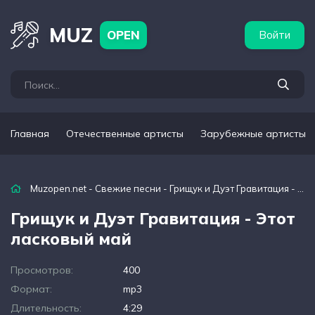
бежные артисты
Популярные подборки
MUZ
OPEN
Войти
Главная
Отечественные артисты
Зарубежные артисты
Muzopen.net
-
Свежие песни
- Грищук и Дуэт Гравитация - Этот ласковый май
Грищук и Дуэт Гравитация - Этот
ласковый май
Просмотров:
400
Формат:
mp3
Длительность:
4:29