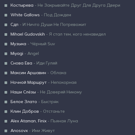
Костырева
- Не Закрывайте Друг Для Друга Двери
White Gallows
- Под Дождем
Сдп
- И Ничто Души Не Потревожит
Mihael Gudovskih
- Я стал тем, кого ненавидел
Музыка
- Чёрный Suv
Miyagi
- Angel
Снова Ева
- Иди Гуляй
Максим Аршавин
- Облака
Ночной Маршрут
- Непокорная
Наши Слёзы
- Не Доверяй Никому
Белое Злато
- Быстряк
Клим Добров
- Отстаньте
Alex Ataman, Finix
- Пьяная Луна
Anosovx
- Ими Живут