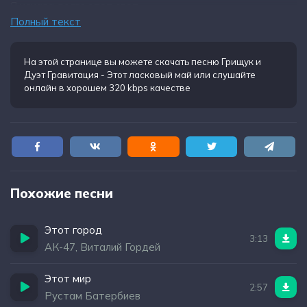
Я искала долго этот свет
Полный текст
Думумала о любви простыл и след.
На этой странице вы можете
скачать песню Грищук и
Дуэт Гравитация - Этот ласковый май
или слушайте
онлайн в хорошем 320 kbps качестве
Похожие песни
Этот город
3:13
АК-47, Виталий Гордей
Этот мир
2:57
Рустам Батербиев