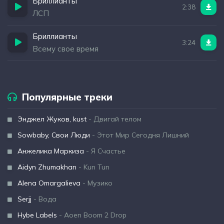
Бриллианты
2:38
ЛСП
Бриллианты
3:24
Всему свое время
Популярные треки
Энджел Жуков, kust
- Двигай телом
Sowbaby, Свои Люди
- Этот Мир Сегодня Лишний
Анжелика Маркиза
- Я Счастье
Aidyn Zhumakhan
- Kun Tun
Alena Omargalieva
- Музико
Serjj
- Вода
Hybe Labels
- Aoen Boom 2 Drop