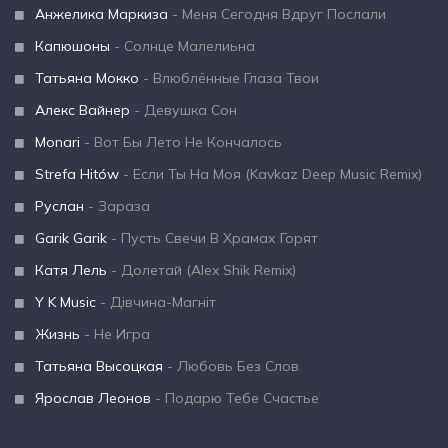
Анжелика Маркиза
- Меня Сегодня Вдруг Послали
Капюшоны
- Солнце Малелиьна
Татьяна Мокко
- Влюблённые Глаза Твои
Алекс Вайнер
- Девушка Сон
Monari
- Вот Бы Лето Не Кончалось
Strefa Hitów
- Если Ты На Моя (Kavkaz Deep Music Remix)
Руслан
- Зараза
Garik Garik
- Пусть Свечи В Храмах Горят
Катя Лель
- Долетай (Alex Shik Remix)
Y K Music
- Дівчина-Магніт
Жизнь
- Не Игра
Татьяна Высоцкая
- Любовь Без Слов
Ярослав Леонов
- Подарю Тебе Счастье