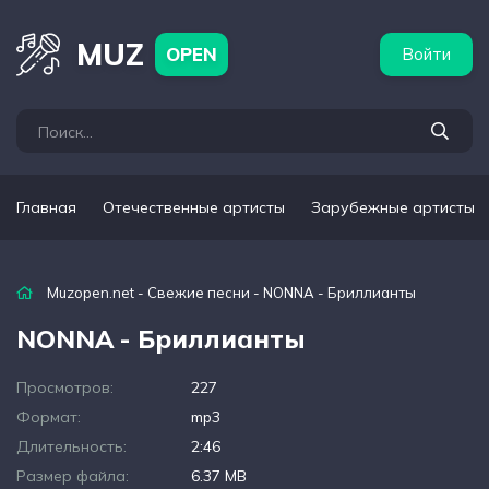
бежные артисты
Популярные подборки
MUZ
OPEN
Войти
Главная
Отечественные артисты
Зарубежные артисты
Muzopen.net
-
Свежие песни
- NONNA - Бриллианты
NONNA - Бриллианты
Просмотров:
227
Формат:
mp3
Длительность:
2:46
Размер файла:
6.37 MB