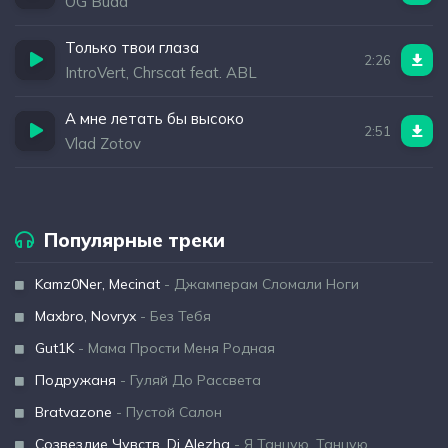
OG Buda
Только твои глаза
2:26
IntroVert, Chrscat feat. ABL
А мне летать бы высоко
2:51
Vlad Zotov
Популярные треки
Kamz0Ner, Mecinat
- Джамперам Сломали Ноги
Maxbro, Novryx
- Без Тебя
Gut1K
- Мама Прости Меня Родная
Подружаня
- Гуляй До Рассвета
Bratvazone
- Пустой Салон
Созвездие Чувств, Dj Alezha
- Я Танцую, Танцую