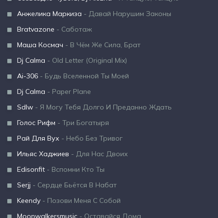
Анжелика Маркиза
- Давай Нарушим Законы
Bratvazone
- Саботаж
Маша Космач
- В Чём Же Сила, Брат
Dj Calma
- Old Letter (Original Mix)
Ai-306
- Будь Вселенной Ты Моей
Dj Calma
- Paper Plane
Sdlw
- Я Могу Тебя Долго И Преданно Ждать
Голос Рифм
- Три Богатыря
Рай Для Вух
- Небо Без Тривог
Ильяс Хаджиев
- Для Нас Двоих
Edisonfit
- Вспомни Кто Ты
Serjj
- Сердце Бьётся В Набат
Keendy
- Позови Меня С Собой
Moonwalkersmusic
- Оставайся Дома