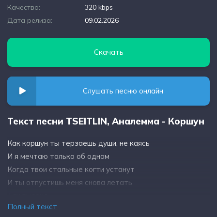
Качество:
320 kbps
Дата релиза:
09.02.2026
Скачать
Слушать песню онлайн
Текст песни TSEITLIN, Aналемма - Коршун
Как коршун ты терзаешь души, не каясь
И я мечтаю только об одном
Когда твои стальные когти устанут
И ты отпустишь меня снова летать
Так высоко
Полный текст