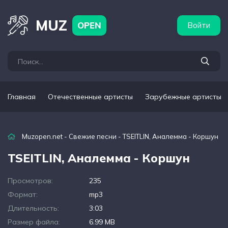
бежные артисты
Популярные подборки
MUZ
OPEN
Войти
Главная
Отечественные артисты
Зарубежные артисты
Muzopen.net
-
Свежие песни
- TSEITLIN, Aналемма - Коршун
TSEITLIN, Aналемма - Коршун
Просмотров:
235
Формат:
mp3
Длительность:
3:03
Размер файла:
6.99 MB