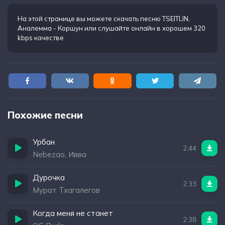
На этой странице вы можете
скачать песню TSEITLIN,
Aналемма - Коршун
или слушайте онлайн в хорошем 320
kbps качестве
Похожие песни
Урбан
2:44
Nebezao, Ивва
Дурочка
2:33
Мурат Тхагалегов
Когда меня не станет
2:38