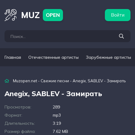
бежные артисты
Популярные подборки
MUZ
OPEN
Войти
Главная
Отечественные артисты
Зарубежные артисты
Muzopen.net
-
Свежие песни
- Anegix, SABLEV - Замирать
Anegix, SABLEV - Замирать
Просмотров:
289
Формат:
mp3
Длительность:
3:19
Размер файла:
7.62 MB