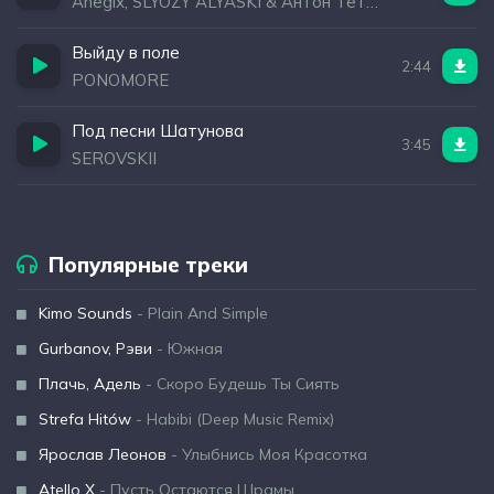
Anegix, SLYOZY ALYASKI & Антон Тетерук
Выйду в поле
2:44
PONOMORE
Под песни Шатунова
3:45
SEROVSKII
Популярные треки
Kimo Sounds
- Plain And Simple
Gurbanov, Рэви
- Южная
Плачь, Адель
- Скоро Будешь Ты Сиять
Strefa Hitów
- Habibi (Deep Music Remix)
Ярослав Леонов
- Улыбнись Моя Красотка
Atello X
- Пусть Остаются Шрамы