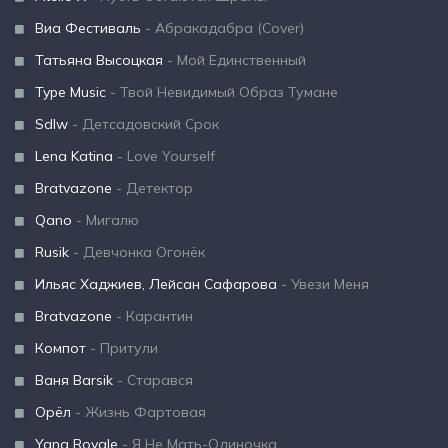
Виа Фестиваль
- Абракадабра (Cover)
Татьяна Высоцкая
- Мой Единственный
Type Music
- Твой Невидимый Образ Тумане
Sdlw
- Детсадовский Срок
Lena Katina
- Love Yourself
Bratvazone
- Детектор
Qano
- Мигалю
Rusik
- Девчонка Огонёк
Ильяс Хаджиев, Лейсан Сафарова
- Увези Меня
Bratvazone
- Карантин
Компот
- Притули
Ваня Barsik
- Старався
Орёл
- Жизнь Фартовая
Yana Royale
- Я Не Мать-Одиночка