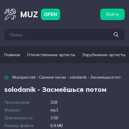
бежные артисты
Популярные подборки
MUZ
OPEN
Войти
Главная
Отечественные артисты
Зарубежные артисты
Muzopen.net
-
Свежие песни
- solodanik - Засмеёшься потом
solodanik - Засмеёшься потом
Просмотров:
328
Формат:
mp3
Длительность:
3:00
Размер файла:
6.9 MB