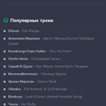
Популярные треки
Dilovar
- Fari Range
Анжелика Маркиза
- Август Месяц Окутал Любовью
Своей
Kavabanga Depo Kolibri
- Літо На Репіті
Strefa Hitów
- Последний Танец
Серый И Душа
- Нас Жизнь Учила Быть Людьми
Moonwalkersmusic
- Пятница Урраа
Арман Мирзоян
- Запах Твой
Vilanika
- Я В Алмате, А Ты В Москве
Bloxboys
- Lock It Down (Animal Hospital Song)
Тихон
- Не Люби