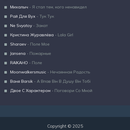
Михалыч
- Я стал тем, кого ненавидел
Рай Для Вух
- Тук Тук
Ne Svyatoy
- Закат
Кристина Журавлёва
- Lala Girl
Sharaev
- Поле Мое
Jansena
- Пожарные
RAIKAHO
- Поле
Moonwalkersmusic
- Нечаянная Радость
Ваня Barsik
- А Впав Він В Душу Він Тобі
Двое С Характером
- Поговори Со Мной
Copyright © 2025