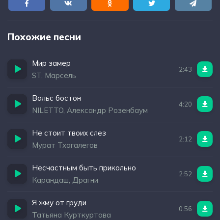
Похожие песни
Мир замер
2:43
ST, Марсель
Вальс бостон
4:20
NILETTO, Александр Розенбаум
Не стоит твоих слез
2:12
Мурат Тхагалегов
Несчастным быть прикольно
2:52
Карандаш, Драгни
Я жму от груди
0:56
Татьяна Курткуртова