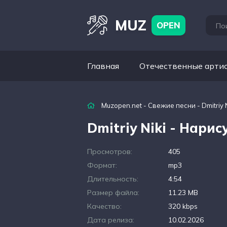
MUZ
OPEN
Главная
Отечественные арти
Muzopen.net
-
Свежие песни
- Dmitriy 
Dmitriy Niki - Нарис
Просмотров:
405
Формат:
mp3
Длительность:
4:54
Размер файла:
11.23 MB
Качество:
320 kbps
Дата релиза:
10.02.2026