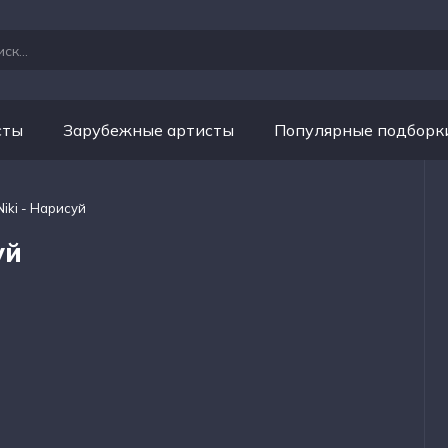
сты
Зарубежные артисты
Популярные подборк
Niki - Нарисуй
уй