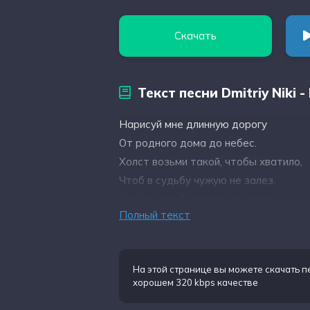
Скачать
Текст песни Dmitriy Niki 
Нарисуй мне длинную дорогу
От родного дома до небес.
Холст возьми такой, чтобы хватило,
Чтоб в судьбу чужую не залез.
Чтоб в судьбу чужую не залез.
Полный текст
Как ребенком в школу провожали,
На этой странице вы можете
скачать пе
хорошем 320 kbps качестве