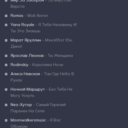
Мир За Забором
- За Верстою
Верста
Romas
- Мой Ангел
Yana Royale
- Я Тебя Ненавижу И
Ты Это Знаешь
Марат Яруллин
- Мэхэббэт Юк,
Димэ!
Ярослав Леонов
- Ты Женщина
Rodinskiy
- Королева Ночи
Алиса Невская
- Там Где Небо В
Руках
Ночной Маршрут
- Без Тебя Не
Могу Уснуть
Neo-Хутор
- Самый Горячий
Паренек На Селе
Moonwalkersmusic
- Я Вас
Обожаю