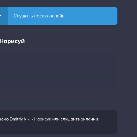
Слушать песню онлайн
- Нарисуй
сню Dmitriy Niki - Нарисуй
или слушайте онлайн в