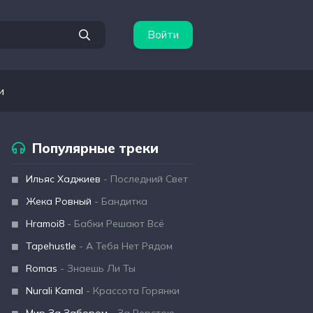
Войти
и
Популярные треки
Ильяс Хаджиев
- Последний Свет
Жека Ровный
- Бандитка
Hramoi8
- Бабки Решают Всё
Tapehustle
- А Тебя Нет Рядом
Romas
- Знаешь Ли Ты
Nurali Kamal
- Крассота Горянки