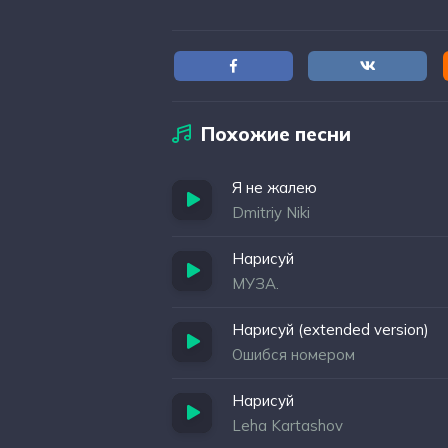
Похожие песни
Я не жалею
Dmitriy Niki
Нарисуй
МУЗА.
Нарисуй (extended version)
Ошибся номером
Нарисуй
Leha Kartashov