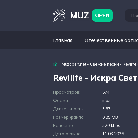
MUZ
OPEN
Главная
Отечественные арти
Muzopen.net
-
Свежие песни
- Revilif
Revilife - Искра Све
Просмотров:
674
Формат:
mp3
Длительность:
3:37
Размер файла:
8.35 MB
Качество:
320 kbps
Дата релиза:
11.03.2026