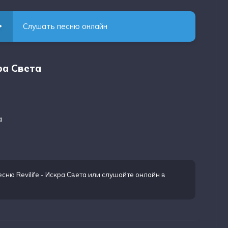
Слушать песню онлайн
кра Света
а
есню Revilife - Искра Света
или слушайте онлайн в