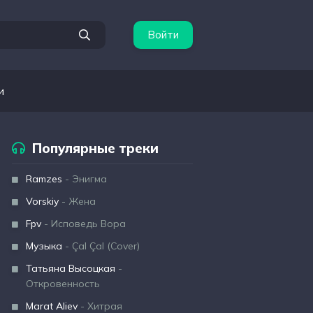
Войти
и
Популярные треки
Ramzes
- Энигма
Vorskiy
- Жена
Fpv
- Исповедь Вора
Музыка
- Çal Çal (Cover)
Татьяна Высоцкая
-
Откровенность
Marat Aliev
- Хитрая