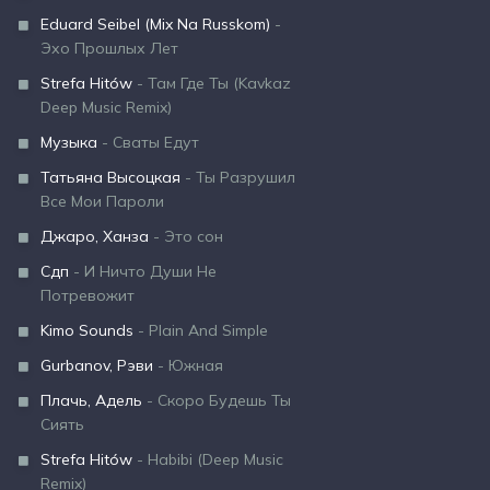
Eduard Seibel (Mix Na Russkom)
-
Эхо Прошлых Лет
Strefa Hitów
- Там Где Ты (Kavkaz
Deep Music Remix)
Музыка
- Сваты Едут
Татьяна Высоцкая
- Ты Разрушил
Все Мои Пароли
Джаро, Ханза
- Это сон
Сдп
- И Ничто Души Не
Потревожит
Kimo Sounds
- Plain And Simple
Gurbanov, Рэви
- Южная
Плачь, Адель
- Скоро Будешь Ты
Сиять
Strefa Hitów
- Habibi (Deep Music
Remix)