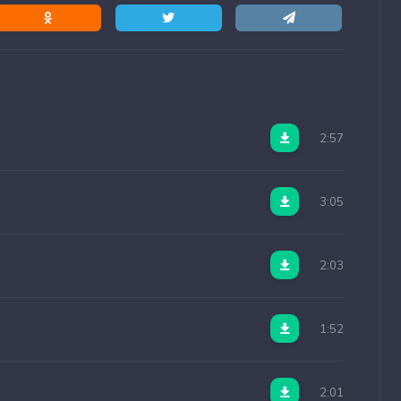
2:57
3:05
2:03
1:52
2:01