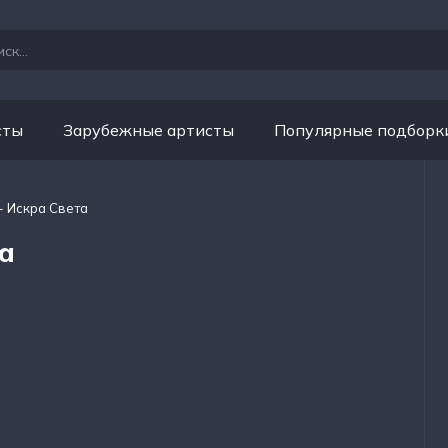
сты
Зарубежные артисты
Популярные подборк
e - Искра Света
та