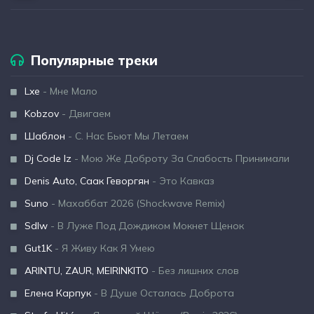
Популярные треки
Lxe
- Мне Мало
Kobzov
- Двигаем
Шаблон
- С. Нас Бьют Мы Летаем
Dj Code Iz
- Мою Же Доброту За Слабость Принимали
Denis Auto, Саак Геворгян
- Это Кавказ
Suno
- Махаббат 2026 (Shockwave Remix)
Sdlw
- В Луже Под Дождиком Мокнет Щенок
Gut1K
- Я Живу Как Я Умею
ARINTU, ZAUR, MEIRINKITO
- Без лишних слов
Елена Карпук
- В Душе Осталась Доброта