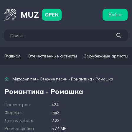
бежные артисты
Популярные подборки
MUZ
OPEN
Войти
Главная
Отечественные артисты
Зарубежные артисты
Muzopen.net
-
Свежие песни
- Романтика - Ромашка
Романтика - Ромашка
Просмотров:
424
Формат:
mp3
Длительность:
2:23
Размер файла:
5.74 MB