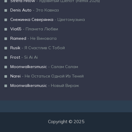
Strefa Hitów
- Ядовитый Шёпот (Remix 2026)
Denis Auto
- Это Кавказ
Снежинка Северянка
- Цветомузыка
Via65
- Планета Любви
Rameed
- Не Виновата
Rusik
- Я Счастлив С Тобой
Frost
- Si Ai Ai
Moonwalkersmusic
- Салам Салам
Narei
- Не Остаться Одной Из Теней
Moonwalkersmusic
- Новый Вираж
Copyright © 2025