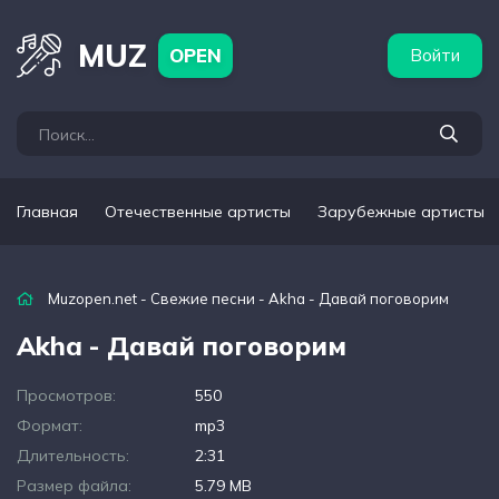
бежные артисты
Популярные подборки
MUZ
OPEN
Войти
Главная
Отечественные артисты
Зарубежные артисты
Muzopen.net
-
Свежие песни
- Akha - Давай поговорим
Akha - Давай поговорим
Просмотров:
550
Формат:
mp3
Длительность:
2:31
Размер файла:
5.79 MB