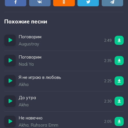
Похожие песни
Поговорим
2:49
Augustray
Поговорим
2:35
Nadi Ya
Я не играю в любовь
2:25
Akha
До утра
2:30
Akha
Не навечно
2:05
Akha, Ruhsora Emm