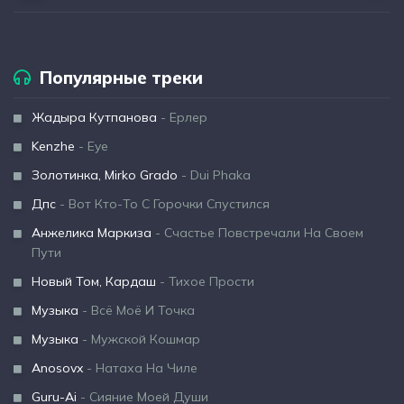
Популярные треки
Жадыра Кутпанова
- Ерлер
Kenzhe
- Eye
Золотинка, Mirko Grado
- Dui Phaka
Дпс
- Вот Кто-То С Горочки Спустился
Анжелика Маркиза
- Счастье Повстречали На Своем
Пути
Новый Том, Кардаш
- Тихое Прости
Музыка
- Всё Моё И Точка
Музыка
- Мужской Кошмар
Anosovx
- Натаха На Чиле
Guru-Ai
- Сияние Моей Души