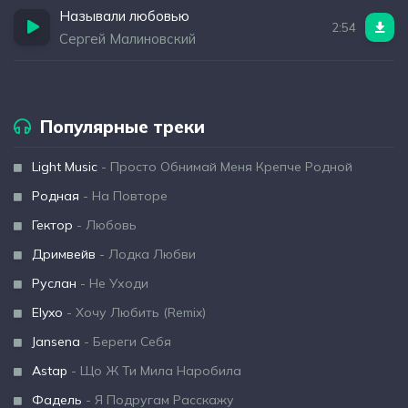
Называли любовью
2:54
Сергей Малиновский
Популярные треки
Light Music
- Просто Обнимай Меня Крепче Родной
Родная
- На Повторе
Гектор
- Любовь
Дримвейв
- Лодка Любви
Руслан
- Не Уходи
Elyxo
- Хочу Любить (Remix)
Jansena
- Береги Себя
Astap
- Що Ж Ти Мила Наробила
Фадель
- Я Подругам Расскажу