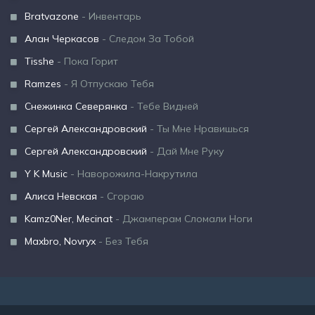
Bratvazone
- Инвентарь
Алан Черкасов
- Следом За Тобой
Tisshe
- Пока Горит
Ramzes
- Я Отпускаю Тебя
Снежинка Северянка
- Тебе Видней
Сергей Александровский
- Ты Мне Нравишься
Сергей Александровский
- Дай Мне Руку
Y K Music
- Наворожила-Накрутила
Алиса Невская
- Сгораю
Kamz0Ner, Mecinat
- Джамперам Сломали Ноги
Maxbro, Novryx
- Без Тебя