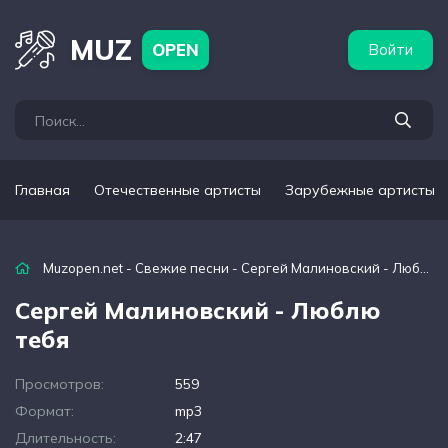
бежные артисты
Популярные подборки
MUZ
OPEN
Войти
Главная
Отечественные артисты
Зарубежные артисты
Muzopen.net
-
Свежие песни
- Сергей Малиновский - Люблю тебя
Сергей Малиновский - Люблю
тебя
Просмотров:
559
Формат:
mp3
Длительность:
2:47