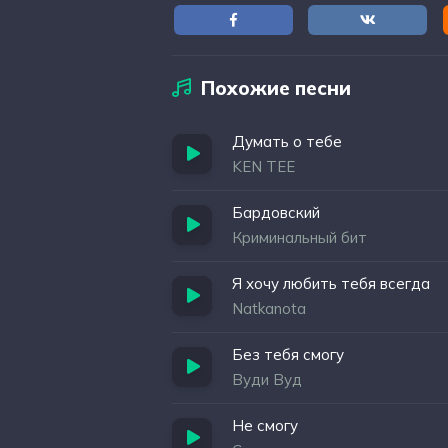
Похожие песни
Думать о тебе
KEN TEE
Бардовский
Криминальный бит
Я хочу любить тебя всегда
Natkanota
Без тебя смогу
Вуди Вуд
Не смогу