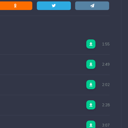
1:55
2:49
2:02
2:28
3:07