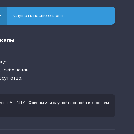
Слушать песню онлайн
акелы
нца.
л себе пацан.
асут отца.
есню ALLNITY - Факелы
или слушайте онлайн в хорошем