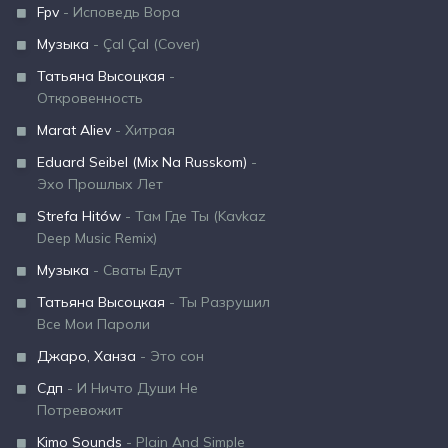
Fpv
- Исповедь Вора
Музыка
- Çal Çal (Cover)
Татьяна Высоцкая
-
Откровенность
Marat Aliev
- Хитрая
Eduard Seibel (Mix Na Russkom)
-
Эхо Прошлых Лет
Strefa Hitów
- Там Где Ты (Kavkaz
Deep Music Remix)
Музыка
- Сваты Едут
Татьяна Высоцкая
- Ты Разрушил
Все Мои Пароли
Джаро, Ханза
- Это сон
Сдп
- И Ничто Души Не
Потревожит
Kimo Sounds
- Plain And Simple