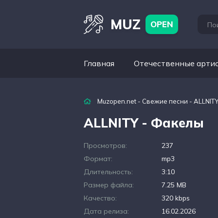
MUZ
OPEN
Главная
Отечественные арти
Muzopen.net
-
Свежие песни
- ALLNIT
ALLNITY - Факелы
Просмотров:
237
Формат:
mp3
Длительность:
3:10
Размер файла:
7.25 MB
Качество:
320 kbps
Дата релиза:
16.02.2026